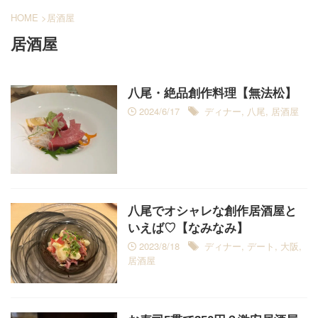
HOME
>
居酒屋
居酒屋
八尾・絶品創作料理【無法松】
2024/6/17
ディナー
,
八尾
,
居酒屋
八尾でオシャレな創作居酒屋と
いえば♡【なみなみ】
2023/8/18
ディナー
,
デート
,
大阪
,
居酒屋