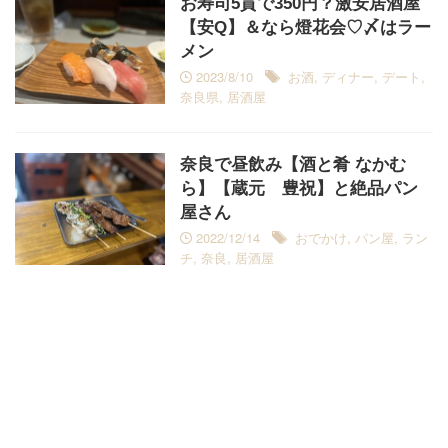
お寿司5貫で350円？激安居酒屋
【安Q】＆なら燈花会♡〆はラー
メン
2023/8/10
お酒
,
ディナー
,
デート
,
奈良県
,
居酒屋
奈良で昼飲み【酒と肴 なかむ
ら】【蔵元 豊祝】と絶品パン
屋さん
2022/12/14
おでかけ
,
パン屋
,
ラン
チ
,
奈良
,
居酒屋