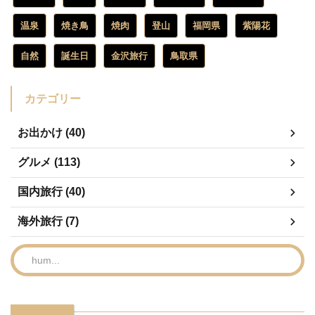
温泉
焼き鳥
焼肉
登山
福岡県
紫陽花
自然
誕生日
金沢旅行
鳥取県
カテゴリー
お出かけ (40)
グルメ (113)
国内旅行 (40)
海外旅行 (7)