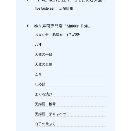
five taste zen 店舗情報
巻き寿司専門店『Makkin Roll』
おまかせ 鮨懐石 ¥７.700-
八寸
天然の平目
天然の真鯛
こち
しめ鯖
まぐろ漬け
天婦羅 椎茸
天婦羅 芽キャベツ
白子の天ぷら