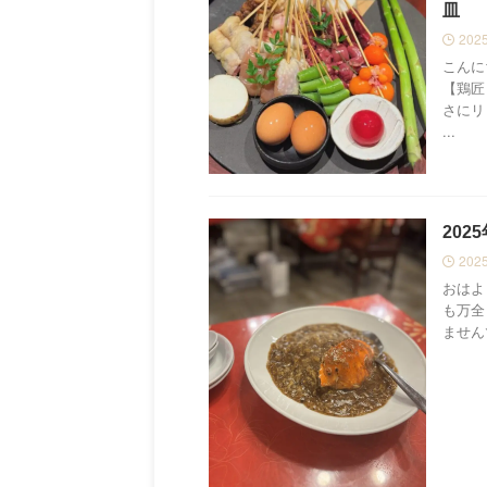
皿
202
こんに
【鶏匠
さにリ
...
20
202
おはよ
も万全
ません