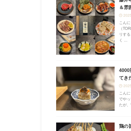
＆雰
202
こんに
（TO
リする
く ...
40
てきた
202
こんに
でやっ
たが、皆
鶏の