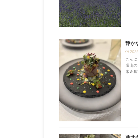
静かな
202
こんに
嵐山の
氷＆鯛
藤井