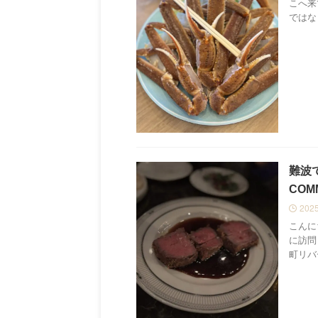
こへ来
ではな
難波
COMM
202
こんに
に訪問
町リバ