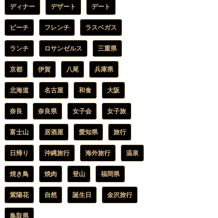
ディナー
デザート
デート
ビーチ
フレンチ
ラスベガス
ランチ
ロサンゼルス
三重県
京都
伊賀
八尾
兵庫県
北海道
名古屋
和食
大阪
奈良
奈良県
女子会
女子旅
富士山
居酒屋
愛知県
旅行
日帰り
沖縄旅行
海外旅行
温泉
焼き鳥
焼肉
登山
福岡県
紫陽花
自然
誕生日
金沢旅行
鳥取県