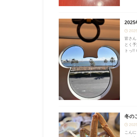
20
202
皆さん
とく予
トっ!!
冬の
202
こんに