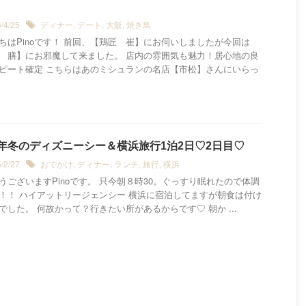
5/4/25
ディナー
,
デート
,
大阪
,
焼き鳥
ちはPinoです！ 前回、【鶏匠 崔】にお伺いしましたが今回は
 膳】にお邪魔して来ました。 店内の雰囲気も魅力！居心地の良
ピート確定 こちらはあのミシュランの名店【市松】さんにいらっ
25年冬のディズニーシー＆横浜旅行1泊2日♡2日目♡
5/2/27
おでかけ
,
ディナー
,
ランチ
,
旅行
,
横浜
うございますPinoです。 只今朝８時30。ぐっすり眠れたので体調
！！ ハイアットリージェンシー 横浜に宿泊してますが朝食は付け
でした。 何故かって？行きたい所があるからです♡ 朝か ...