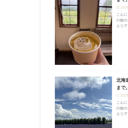
202
こんに
の旅の
エリア
北海
まで
202
こんに
の旅の
エリア