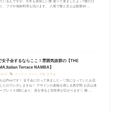
ているんですが、今年も美味しい蟹 食べて来ましたよ～!!蟹だけ
く、フグや海鮮料理も頂けます。 八尾で蟹と言えば創業50 ...
で女子会するならここ！雰囲気抜群の【THE
A,Italian Terrace NAMBA】
5/2/13
ディナー
,
デート
,
大阪
,
女子会
ちはPinoです！ 女子会に行って来ました～♡気になっていたお店
したのでレポしますね！ デザインの真髄を感じる異空間 お店は湊
ープレイス3階にあり、扉を潜ると別世界が広がります♡ 幾 ...