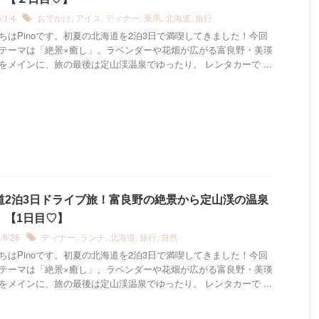
6/1/4
おでかけ
,
アイス
,
ディナー
,
乗馬
,
北海道
,
旅行
ちはPinoです。初夏の北海道を2泊3日で満喫してきました！今回
テーマは「絶景×癒し」。ラベンダーや花畑が広がる富良野・美瑛
をメインに、旅の最後は定山渓温泉でゆったり。 レンタカーで ...
道2泊3日ドライブ旅！富良野の絶景から定山渓の温泉
。【1日目♡】
5/8/28
ディナー
,
ランチ
,
北海道
,
旅行
,
自然
ちはPinoです。初夏の北海道を2泊3日で満喫してきました！今回
テーマは「絶景×癒し」。ラベンダーや花畑が広がる富良野・美瑛
をメインに、旅の最後は定山渓温泉でゆったり。 レンタカーで ...