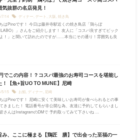
囲気抜群の名店発見！
5/7/14
ディナー
,
デート
,
大阪
,
焼き鳥
ちはPinoです！ 今日は藤井寺駅近くの焼き鳥店「鶏らぼ
RILABO）」さんをご紹介します！ 友人に「コスパ良すぎてビック
よ！」と聞いて訪れたのですが……本当にその通り！雰囲気も良
00円でこの内容！？コスパ最強のお寿司コースを堪能し
！【魚+旨UO TO MUNE】尼崎
5/5/15
お鮨
,
ディナー
,
尼崎
ちはPinoです！ 尼崎に安くて美味しいお寿司が食べられるとの事
てきました！ 電話番号が非公開な為、友達に予約してもらいまし
さんはInstagramのDMで 予約取ってみて下さいね ...
旨み、ここに極まる【鶏匠 膳】で出会った至福の一