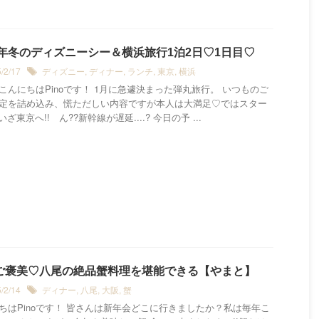
25年冬のディズニーシー＆横浜旅行1泊2日♡1日目♡
5/2/17
ディズニー
,
ディナー
,
ランチ
,
東京
,
横浜
こんにちはPinoです！ 1月に急遽決まった弾丸旅行。 いつものご
定を詰め込み、慌ただしい内容ですが本人は大満足♡ではスター
 いざ東京へ!! ん??新幹線が遅延....? 今日の予 ...
ご褒美♡八尾の絶品蟹料理を堪能できる【やまと】
5/2/14
ディナー
,
八尾
,
大阪
,
蟹
ちはPinoです！ 皆さんは新年会どこに行きましたか？私は毎年こ