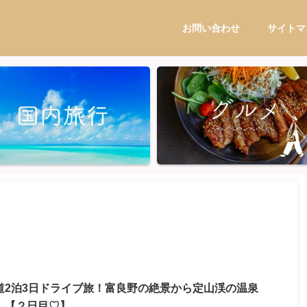
お問い合わせ
サイトマ
道2泊3日ドライブ旅！富良野の絶景から定山渓の温泉
。【２日目♡】