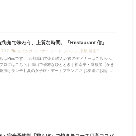
街角で味わう、上質な時間。「Restaurant 信」
5/7/17
おでかけ
,
ディナー
,
デート
,
フレンチ
,
京都
,
誕生日
ちはPinoです！ 京都嵐山で沢山遊んだ後のディナーはこちらへ。
ブログはこちら↓ 嵐山で優雅なひととき｜裕斎亭・屋形船【かき
茶漬けランチ】夏の女子旅・デートプランに♡ お友達にお誕 ...
寺・完全予約制「鶏らぼ」で焼き鳥コース♡高コスパ