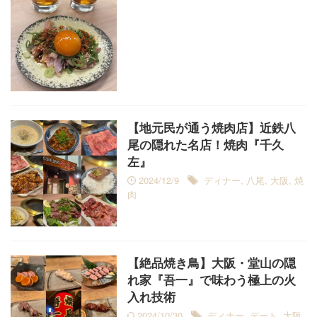
【地元民が通う焼肉店】近鉄八
尾の隠れた名店！焼肉『千久
左』
2024/12/9
ディナー
,
八尾
,
大阪
,
焼
肉
【絶品焼き鳥】大阪・堂山の隠
れ家『吾一』で味わう極上の火
入れ技術
2024/10/30
ディナー
,
デート
,
大阪
,