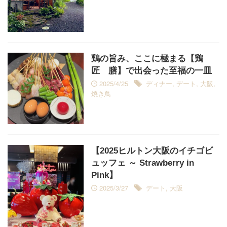
鶏の旨み、ここに極まる【鶏
匠 膳】で出会った至福の一皿
2025/4/25
ディナー
,
デート
,
大阪
,
焼き鳥
【2025ヒルトン大阪のイチゴビ
ュッフェ ～ Strawberry in
Pink】
2025/3/27
デート
,
大阪