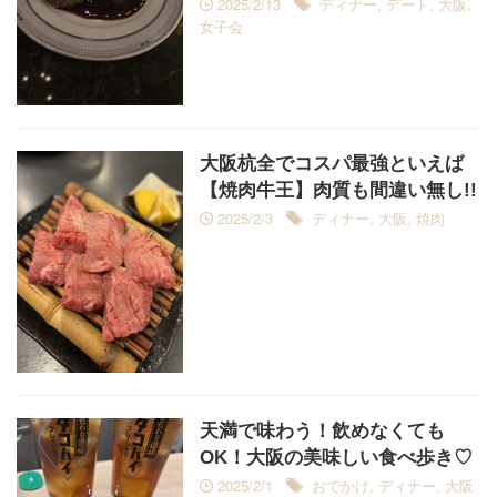
2025/2/13
ディナー
,
デート
,
大阪
,
女子会
大阪杭全でコスパ最強といえば
【焼肉牛王】肉質も間違い無し!!
2025/2/3
ディナー
,
大阪
,
焼肉
天満で味わう！飲めなくても
OK！大阪の美味しい食べ歩き♡
2025/2/1
おでかけ
,
ディナー
,
大阪