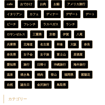
cafe
おでかけ
お肉
お鮨
アメリカ旅行
イタリアン
カフェ
ディナー
デザート
デート
ビーチ
フレンチ
ラスベガス
ランチ
ロサンゼルス
三重県
京都
伊賀
八尾
兵庫県
北海道
名古屋
和食
大阪
奈良
奈良県
女子会
女子旅
富士山
居酒屋
愛知県
旅行
日帰り
沖縄旅行
海外旅行
温泉
焼き鳥
焼肉
登山
福岡県
紫陽花
自然
誕生日
金沢旅行
鳥取県
カテゴリー