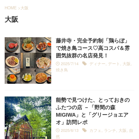
HOME
>
大阪
大阪
藤井寺・完全予約制「鶏らぼ」
で焼き鳥コース♡高コスパ＆雰
囲気抜群の名店発見！
2025/7/14
ディナー
,
デート
,
大阪
,
焼き鳥
能勢で見つけた、とっておきの
ふたつの店 －「野間の森
MIGIWA」と「グリージョエア
オ」訪問レポ
2025/6/13
カフェ
,
ランチ
,
大阪
,
自
然