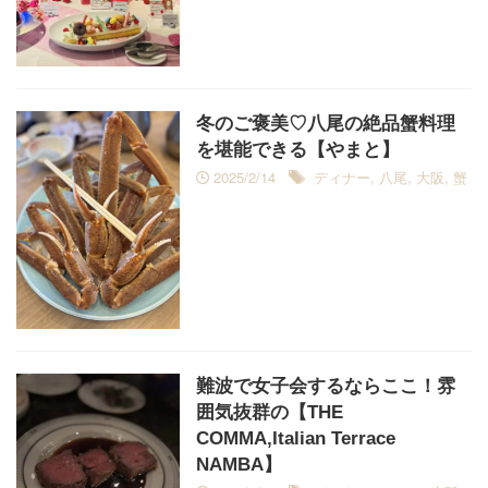
冬のご褒美♡八尾の絶品蟹料理
を堪能できる【やまと】
2025/2/14
ディナー
,
八尾
,
大阪
,
蟹
難波で女子会するならここ！雰
囲気抜群の【THE
COMMA,Italian Terrace
NAMBA】