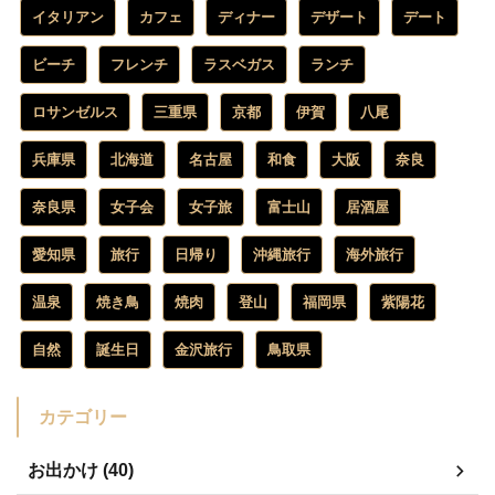
イタリアン
カフェ
ディナー
デザート
デート
ビーチ
フレンチ
ラスベガス
ランチ
ロサンゼルス
三重県
京都
伊賀
八尾
兵庫県
北海道
名古屋
和食
大阪
奈良
奈良県
女子会
女子旅
富士山
居酒屋
愛知県
旅行
日帰り
沖縄旅行
海外旅行
温泉
焼き鳥
焼肉
登山
福岡県
紫陽花
自然
誕生日
金沢旅行
鳥取県
カテゴリー
お出かけ (40)