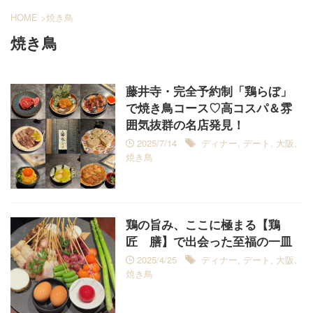
HOME
>
焼き鳥
焼き鳥
藤井寺・完全予約制「鶏らぼ」
で焼き鳥コース♡高コスパ＆雰
囲気抜群の名店発見！
2025/7/14
ディナー
,
デート
,
大阪
,
焼き鳥
鶏の旨み、ここに極まる【鶏
匠 膳】で出会った至福の一皿
2025/4/25
ディナー
,
デート
,
大阪
,
焼き鳥