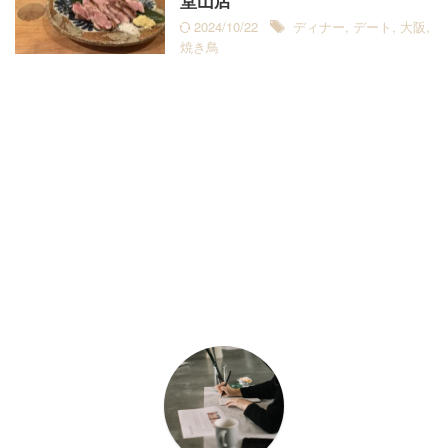
堂山店
2024/10/22
ディナー
,
デート
,
大阪
,
焼き鳥