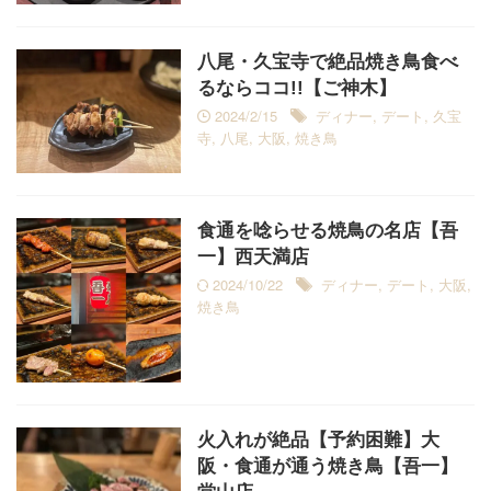
八尾・久宝寺で絶品焼き鳥食べ
るならココ!!【ご神木】
2024/2/15
ディナー
,
デート
,
久宝
寺
,
八尾
,
大阪
,
焼き鳥
食通を唸らせる焼鳥の名店【吾
一】西天満店
2024/10/22
ディナー
,
デート
,
大阪
,
焼き鳥
火入れが絶品【予約困難】大
阪・食通が通う焼き鳥【吾一】