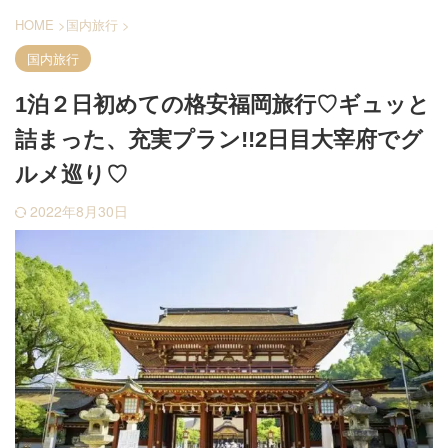
HOME
>
国内旅行
>
国内旅行
1泊２日初めての格安福岡旅行♡ギュッと
詰まった、充実プラン!!2日目大宰府でグ
ルメ巡り♡
2022年8月30日